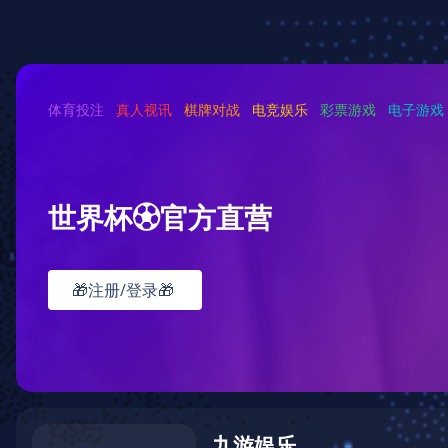
立即注册
乐竞体育
官网 · 权
台
乐竞体育 OFFICIAL WEBSITE
自2022年创立以来，
乐竞体育
致力于为用户提供
LPL在内的热门赛事直播与数据服务，广受用户