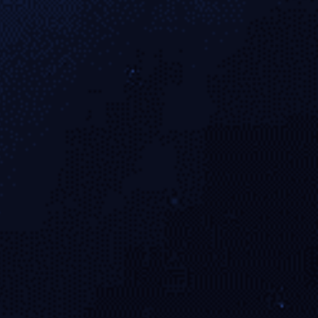
们展现出的拼搏精神和团结合作同样值得肯
他们也看到了自身需要改善的问题，为今后
的竞争者。
较量，将成为两支球队本赛季旅程中的重要
期待未来更多类似精彩纷呈的赛事出现。
部彩陶坊全取三分”这一事件，可以看到足
志力考验。在这其中，每一个细节都有可能
运动充满魅力与激情。
发扬各自优势，共同推动中国足球的发展。
野里，为广大 fans 带来无限欢愉！