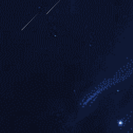
瓦科绝杀助山东泰山客场小
胜河南俱乐部彩陶坊全取三
分