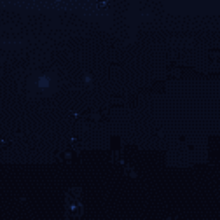
着便装红帽现
科纳特合同到期身价5000
巴黎本赛
万欧将自
成致命伤
2026-06-22
2026-06
联系我们
温州市鹿城区车站大道789号时代广场
support@jonelewis.com
乐
篮
页
方
便
验