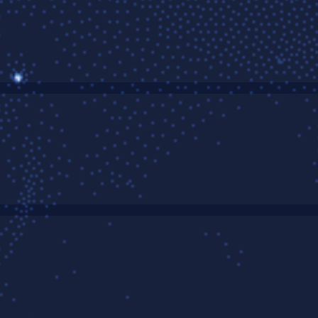
在2023年中超联赛的精彩对决中，山东泰山队凭
部彩陶坊，成功在客场全取三分。这场比赛不仅
了瓦科作为球队关键球员的重要性。文章将从四
现、瓦科的决定性进球、比赛中的关键时刻以及