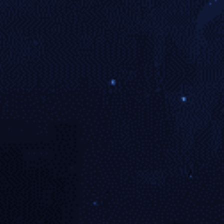
上一篇：
霍福德末节神勇三分助雷霆锁定乐…
热门推荐