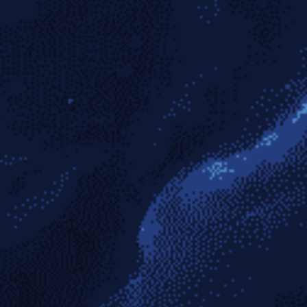
球机会险些改写比分。然而，被河南门将神勇扑
段，两名主力受伤被迫换人，也让原本就紧张氛
而在临近结束阶段，当瓦科打入绝杀进球时，全
兴奋欢呼，而河南俱乐部则显得十分失落。这种
激烈，每一分都显得弥足珍贵。
除了技术层面上的精彩表现外，本场比赛还展示
替补席上年轻小将们充沛激情和斗志的重要性。
了强大的支持与鼓舞。
4、对后续赛事影响
此次胜利对于山东泰山而言，不仅提升了他们在
且，从长远来看，这样一场艰苦奋斗获得胜利，
大家更有信心去迎接即将到来的挑战。